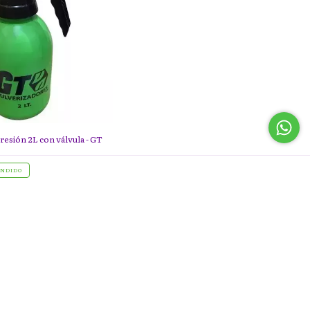
resión 2L con válvula - GT
NDIDO
CONTACTÁNOS
541173650876