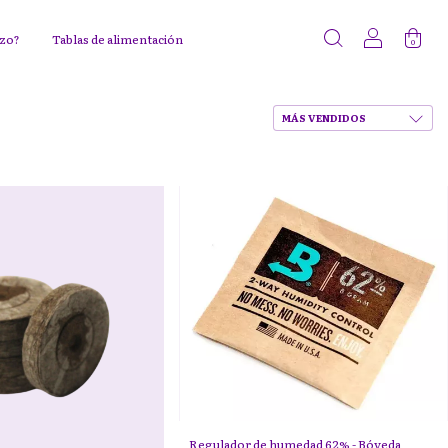
ezo?
Tablas de alimentación
0
Regulador de humedad 62% - Bóveda