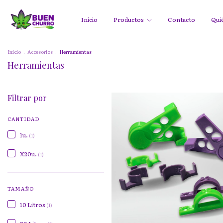
Inicio
Productos
Contacto
Qui
Inicio
.
Accesorios
.
Herramientas
Herramientas
Filtrar por
CANTIDAD
1u.
(1)
X20u.
(1)
TAMAÑO
10 Litros
(1)