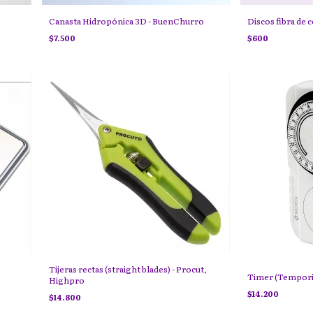
Canasta Hidropónica 3D - BuenChurro
Discos fibra de 
$7.500
$600
Tijeras rectas (straight blades) - Procut,
Timer (Tempori
Highpro
$14.200
$14.800