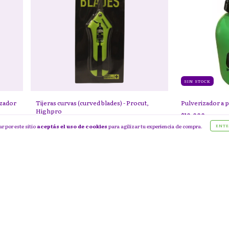
SIN STOCK
zador
Tijeras curvas (curved blades) - Procut,
Pulverizador a p
Highpro
$10.000
$14.800
r por este sitio
aceptás el uso de cookies
para agilizar tu experiencia de compra.
ENTE
CATEGORÍAS
Inicio