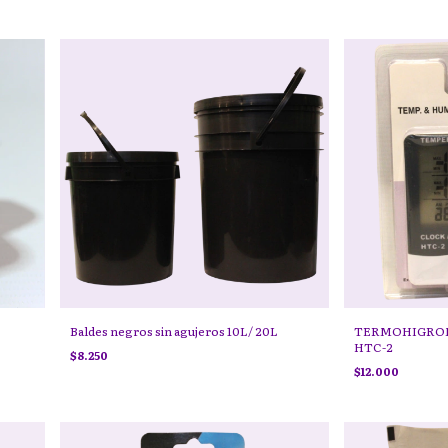
Baldes negros sin agujeros 10L/ 20L
TERMOHIGRO
HTC-2
$8.250
$12.000