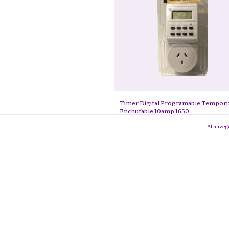
Timer Digital Programable Tempori
Enchufable 10amp 1650
$25.500
Al navega
SUSCRIBITE A NUESTRO NEWSLETTER