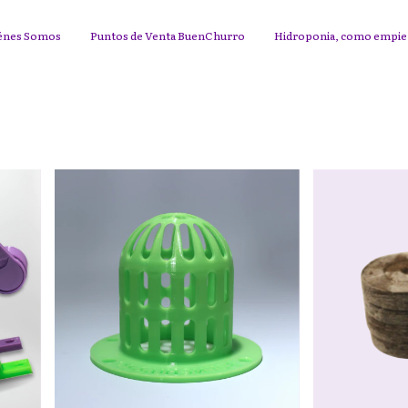
énes Somos
Puntos de Venta BuenChurro
Hidroponia, como empi