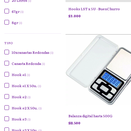
20 Litros
(1)
Hooks LST x 5U - BuenChurro
67gr
(1)
$3.000
8gr
(1)
TIPO
10xcanastas Redondas
(1)
Canasta Redonda
(1)
Hook #1
(1)
Hook #1 X 50u.
(1)
Hook #2
(1)
Hook #2 X 50u.
(1)
Balanza digital hasta 500G
Hook #3
(1)
$11.500
Hook #3 X 50u.
(1)