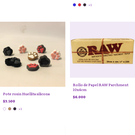
+1
Rollo de Papel RAW Parchment
10x4cm
Pote rosin Huellita silicona
$6.000
$3.500
+1