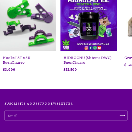
Hooks LST x 5U -
HIDROCHU (Sistema DWC) -
Grow
BuenChurro
BuenChurro
$1.2
$3.000
$52.500
SUSCRIBITE A NUESTRO NEWSLETTER