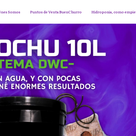
énes Somos
Puntos de Venta BuenChurro
Hidroponia, como empi