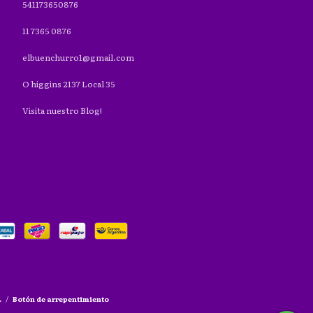
541173650876
11 7365 0876
elbuenchurro1@gmail.com
O higgins 2137 Local 35
Visita nuestro Blog!
.
/
Botón de arrepentimiento