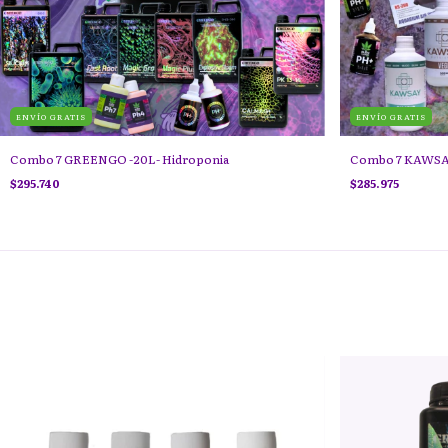
ENVÍO GRATIS
ENVÍO GRATIS
Combo 7 GREENGO -20L- Hidroponia
Combo 7 KAWSA
$295.740
$285.975