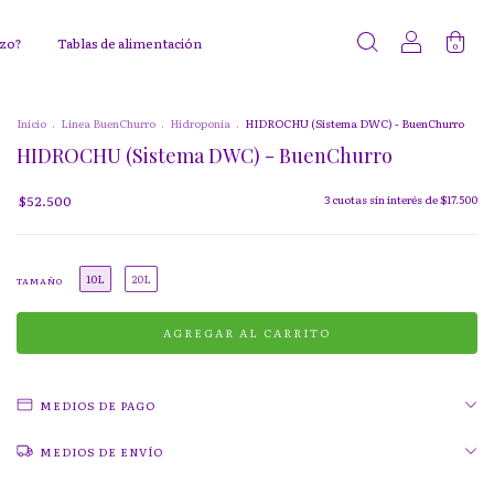
ezo?
Tablas de alimentación
0
Inicio
.
Linea BuenChurro
.
Hidroponia
.
HIDROCHU (Sistema DWC) - BuenChurro
HIDROCHU (Sistema DWC) - BuenChurro
$52.500
3
cuotas sin interés de
$17.500
10L
20L
TAMAÑO
MEDIOS DE PAGO
MEDIOS DE ENVÍO