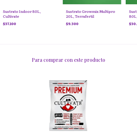
Sustrato Indoor 80L,
Sustrato Growmix Multipro
Sust
Cultivate
20L, Terrafertil
80L,
$37.100
$9.300
$30
Para comprar con este producto